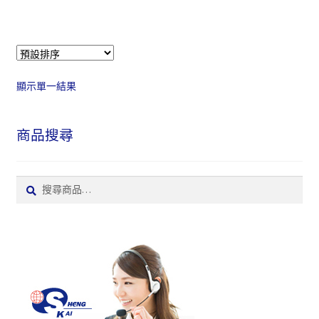
顯示單一結果
商品搜尋
搜
搜
尋:
尋