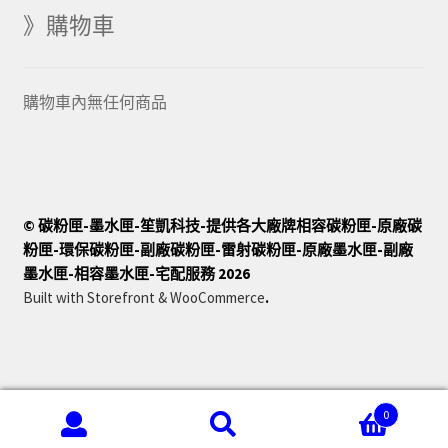
》購物車
購物車內無任何商品
© 碳粉匣-墨水匣-笙凱科技-提供各大廠牌相容碳粉匣-原廠碳
粉匣-環保碳粉匣-副廠碳粉匣-雷射碳粉匣-原廠墨水匣-副廠
墨水匣-相容墨水匣-宅配服務 2026
Built with Storefront & WooCommerce
.
0
Copyright ©笙凱科技有限公司 All rights reserved. 客服專線：
搜
搜
(02) 2285-9915