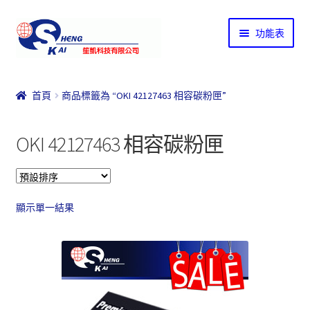
略
跳
功能表
過
至
導
內
首頁
覽
容
首頁
商品標籤為 “OKI 42127463 相容碳粉匣”
結帳
OKI 42127463 相容碳粉匣
購物說明
購物車
顯示單一結果
關於我們
聯絡我們