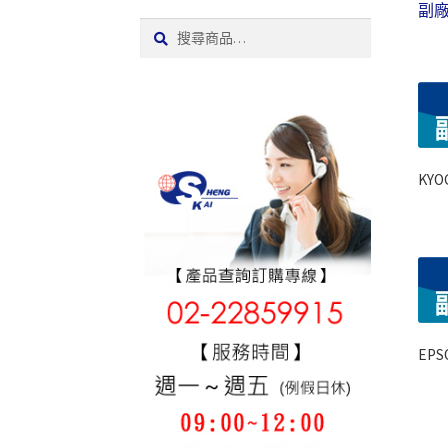
副
搜
搜
尋:
尋
KY
EP