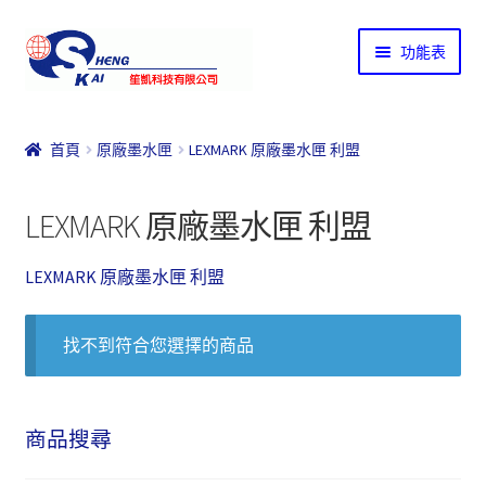
略
跳
功能表
過
至
導
內
首頁
覽
容
首頁
原廠墨水匣
LEXMARK 原廠墨水匣 利盟
結帳
LEXMARK 原廠墨水匣 利盟
購物說明
LEXMARK 原廠墨水匣 利盟
購物車
找不到符合您選擇的商品
關於我們
聯絡我們
商品搜尋