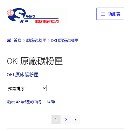
略
跳
功能表
過
至
導
內
首頁
覽
容
首頁
原廠碳粉匣
OKI 原廠碳粉匣
結帳
OKI 原廠碳粉匣
購物說明
OKI 原廠碳粉匣
購物車
關於我們
顯示 42 筆結果中的 1–24 筆
聯絡我們
1
2